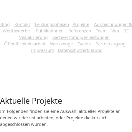
Blog
Kontakt
Leistungsphasen
Projekte
Auszeichnungen &
Wettbewerbe
Publikationen
Referenzen
Team
Vita
3D
Visualisierung
Sachverständigenleistungen
Öffentlichkeitsarbeit
Werkzeuge
Events
Partnerzugang
Impressum
Datenschutzerklärung
Aktuelle Projekte
Im Folgenden finden sie eine Auswahl aktueller Projekte an
denen wir derzeit arbeiten, oder Projekte die kürzlich
abgeschlossen wurden.