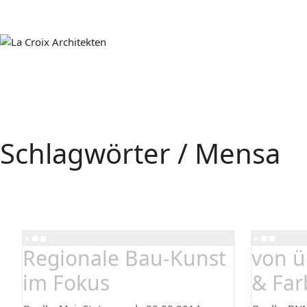
Schlagwörter /
Mensa
Regionale Bau-Kunst
von ü
im Fokus
& Far