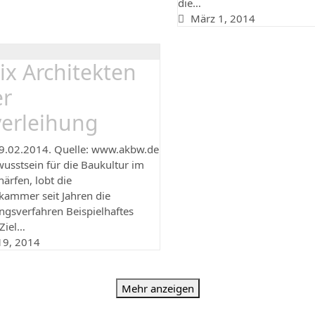
die…
März 1, 2014
ix Architekten
er
verleihung
19.02.2014. Quelle: www.akbw.de
sstsein für die Baukultur im
härfen, lobt die
kammer seit Jahren die
gsverfahren Beispielhaftes
Ziel…
19, 2014
Mehr anzeigen