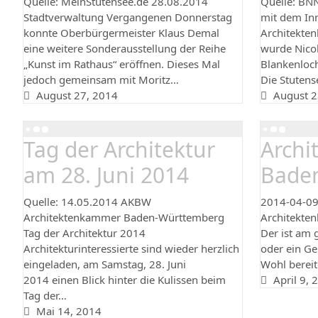
Quelle: MeinStutensee.de 28.08.2014
Quelle: BN
Stadtverwaltung Vergangenen Donnerstag
mit dem Inn
konnte Oberbürgermeister Klaus Demal
Architekte
eine weitere Sonderausstellung der Reihe
wurde Nicol
„Kunst im Rathaus“ eröffnen. Dieses Mal
Blankenloch
jedoch gemeinsam mit Moritz…
Die Stuten
August 27, 2014
August 2
Tag der Architektur
Arch
am 28. Juni 2014
Bade
Quelle: 14.05.2014 AKBW
2014-04-09 
Architektenkammer Baden-Württemberg
Architekte
Tag der Architektur 2014
Der ist am g
Architekturinteressierte sind wieder herzlich
oder ein Ge
eingeladen, am Samstag, 28. Juni
Wohl bereit
2014 einen Blick hinter die Kulissen beim
April 9, 
Tag der…
Mai 14, 2014