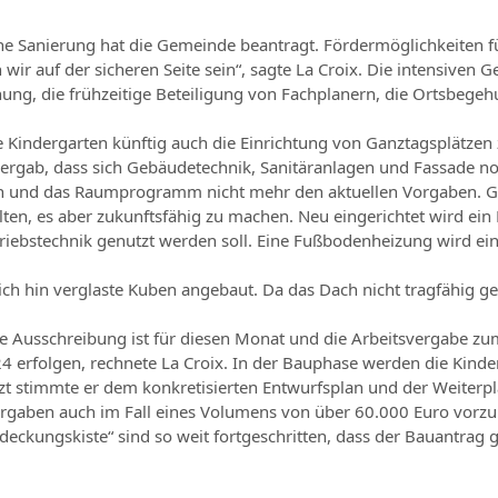
che Sanierung hat die Gemeinde beantragt. Fördermöglichkeiten 
r auf der sicheren Seite sein“, sagte La Croix. Die intensiven 
chung, die frühzeitige Beteiligung von Fachplanern, die Ortsbe
 Kindergarten künftig auch die Einrichtung von Ganztagsplätzen 
gab, dass sich Gebäudetechnik, Sanitäranlagen und Fassade no
ben und das Raumprogramm nicht mehr den aktuellen Vorgaben. Ga
ten, es aber zukunftsfähig zu machen. Neu eingerichtet wird ein
Betriebstechnik genutzt werden soll. Eine Fußbodenheizung wird e
 hin verglaste Kuben angebaut. Da das Dach nicht tragfähig gen
. Die Ausschreibung ist für diesen Monat und die Arbeitsvergabe
 erfolgen, rechnete La Croix. In der Bauphase werden die Kinde
tzt stimmte er dem konkretisierten Entwurfsplan und der Weiter
Vergaben auch im Fall eines Volumens von über 60.000 Euro vor
eckungskiste“ sind so weit fortgeschritten, dass der Bauantrag g