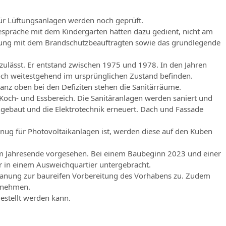
für Lüftungsanlagen werden noch geprüft.
Gespräche mit dem Kindergarten hätten dazu gedient, nicht am
gehung mit dem Brandschutzbeauftragten sowie das grundlegende
zulässt. Er entstand zwischen 1975 und 1978. In den Jahren
ch weitestgehend im ursprünglichen Zustand befinden.
nz oben bei den Defiziten stehen die Sanitärräume.
 Koch- und Essbereich. Die Sanitäranlagen werden saniert und
ingebaut und die Elektrotechnik erneuert. Dach und Fassade
ug für Photovoltaikanlagen ist, werden diese auf den Kuben
 zum Jahresende vorgesehen. Bei einem Baubeginn 2023 und einer
r in einem Ausweichquartier untergebracht.
planung zur baureifen Vorbereitung des Vorhabens zu. Zudem
zunehmen.
estellt werden kann.