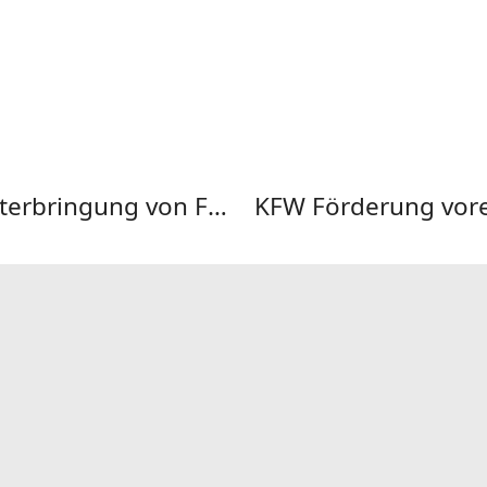
Neubaumodule sind ein Baustein zur Unterbringung von Flüchtlingen aus der Ukraine
KFW Förderung vorer