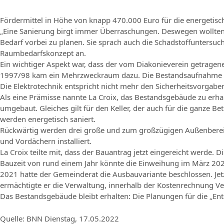
Fördermittel in Höhe von knapp 470.000 Euro für die energetis
„Eine Sanierung birgt immer Überraschungen. Deswegen wollten wi
Bedarf vorbei zu planen. Sie sprach auch die Schadstoffuntersu
Raumbedarfskonzept an.
Ein wichtiger Aspekt war, dass der vom Diakonieverein getragene
1997/98 kam ein Mehrzweckraum dazu. Die Bestandsaufnahme er
Die Elektrotechnik entspricht nicht mehr den Sicherheitsvorga
Als eine Prämisse nannte La Croix, das Bestandsgebäude zu erhal
umgebaut. Gleiches gilt für den Keller, der auch für die ganze 
werden energetisch saniert.
Rückwärtig werden drei große und zum großzügigen Außenbereich
und Vordächern installiert.
La Croix teilte mit, dass der Bauantrag jetzt eingereicht werde
Bauzeit von rund einem Jahr könnte die Einweihung im März 2024
2021 hatte der Gemeinderat die Ausbauvariante beschlossen. Je
ermächtigte er die Verwaltung, innerhalb der Kostenrechnung 
Das Bestandsgebäude bleibt erhalten: Die Planungen für die „Entd
Quelle: BNN Dienstag, 17.05.2022