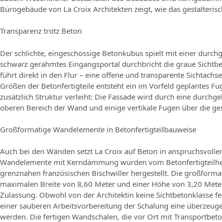
Bürogebäude von La Croix Architekten zeigt, wie das gestalterisc
Transparenz trotz Beton
Der schlichte, eingeschossige Betonkubus spielt mit einer durc
schwarz gerahmtes Eingangsportal durchbricht die graue Sicht
führt direkt in den Flur – eine offene und transparente Sichtachs
Größen der Betonfertigteile entsteht ein im Vorfeld geplantes 
zusätzlich Struktur verleiht: Die Fassade wird durch eine durchg
oberen Bereich der Wand und einige vertikale Fugen über die ge
Großformatige Wandelemente in Betonfertigteilbauweise
Auch bei den Wänden setzt La Croix auf Beton in anspruchsvoller
Wandelemente mit Kerndämmung wurden vom Betonfertigteilhers
grenznahen französischen Bischwiller hergestellt. Die großforma
maximalen Breite von 8,60 Meter und einer Höhe von 3,20 Mete
Zulassung. Obwohl von der Architektin keine Sichtbetonklasse f
einer sauberen Arbeitsvorbereitung der Schalung eine überzeuge
werden. Die fertigen Wandschalen, die vor Ort mit Transportb