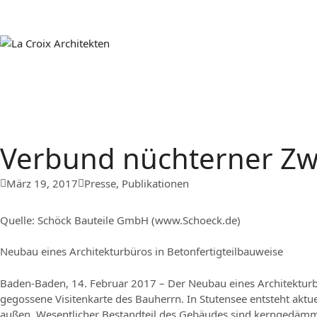
Verbund nüchterner Zw
März 19, 2017
Presse
,
Publikationen
Quelle: Schöck Bauteile GmbH (www.Schoeck.de)
Neubau eines Architekturbüros in Betonfertigteilbauweise
Baden-Baden, 14. Februar 2017 – Der Neubau eines Architekturbü
gegossene Visitenkarte des Bauherrn. In Stutensee entsteht aktuel
außen. Wesentlicher Bestandteil des Gebäudes sind kerngedäm