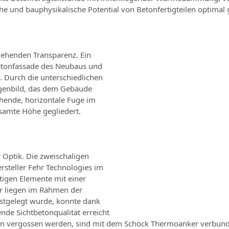
he und bauphysikalische Potential von Betonfertigteilen optimal 
hgehenden Transparenz. Ein
betonfassade des Neubaus und
e. Durch die unterschiedlichen
Fugenbild, das dem Gebäude
ehende, horizontale Fuge im
samte Höhe gegliedert.
 Optik. Die zweischaligen
teller Fehr Technologies im
tigen Elemente mit einer
r liegen im Rahmen der
estgelegt wurde, konnte dank
nde Sichtbetonqualität erreicht
eton vergossen werden, sind mit dem Schöck Thermoanker verbun