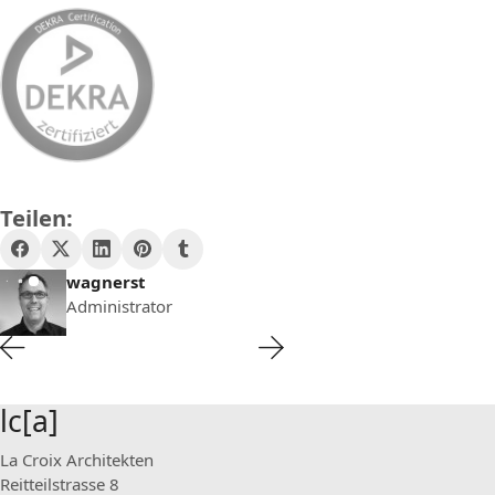
Teilen:
wagnerst
Administrator
lc[a]
La Croix Architekten
Reitteilstrasse 8