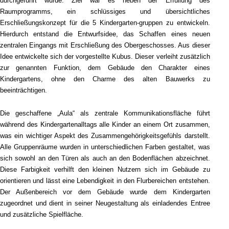
durchgeführt wurde. Ziel war es neben der Erfüllung des
Raumprogramms, ein schlüssiges und übersichtliches
Erschließungskonzept für die 5 Kindergarten-gruppen zu entwickeln.
Hierdurch entstand die Entwurfsidee, das Schaffen eines neuen
zentralen Eingangs mit Erschließung des Obergeschosses. Aus dieser
Idee entwickelte sich der vorgestellte Kubus. Dieser verleiht zusätzlich
zur genannten Funktion, dem Gebäude den Charakter eines
Kindergartens, ohne den Charme des alten Bauwerks zu
beeinträchtigen.
Die geschaffene „Aula“ als zentrale Kommunikationsfläche führt
während des Kindergartenalltags alle Kinder an einem Ort zusammen,
was ein wichtiger Aspekt des Zusammengehörigkeitsgefühls darstellt.
Alle Gruppenräume wurden in unterschiedlichen Farben gestaltet, was
sich sowohl an den Türen als auch an den Bodenflächen abzeichnet.
Diese Farbigkeit verhilft den kleinen Nutzern sich im Gebäude zu
orientieren und lässt eine Lebendigkeit in den Flurbereichen entstehen.
Der Außenbereich vor dem Gebäude wurde dem Kindergarten
zugeordnet und dient in seiner Neugestaltung als einladendes Entree
und zusätzliche Spielfläche.