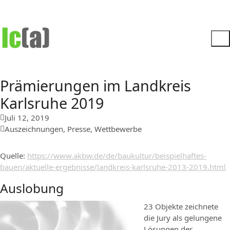
Prämierungen im Landkreis
Karlsruhe 2019
Juli 12, 2019
Auszeichnungen
,
Presse
,
Wettbewerbe
Quelle:
https://www.akbw.de/de/baukultur/beispielhaftes-
bauen/aktuelle-ergebnisse/landkreis-karlsruhe-2013-2019.html
Auslobung
2
3 Objekte zeichnete
die Jury als gelungene
Lösungen der