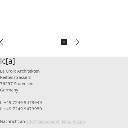
lc[a]
La Croix Architekten
Reitteilstrasse 8
76297 Stutensee
Germany
t: +49 7249 9473949
f: +49 7249 9473950
Nachricht an
info@lacroix-architecture.com